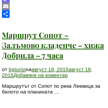
Mastodon
Email
Share
Маршрут Сопот –
Залъмово кладенче – хижа
Добрила – 7 часа
от
bgturist
на
август 18, 2015
август 18,
към
2015
Добавяне на коментар
Маршрут
Маршрутът от Сопот по река Леевица за
Сопот
билото на планината …
–
Залъмово
кладенче