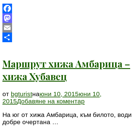
Facebook
Mastodon
Email
Share
Маршрут хижа Амбарица –
хижа Хубавец
от
bgturist
на
юни 10, 2015
юни 10,
към
2015
Добавяне на коментар
Маршрут
На юг от хижа Амбарица, към билото, води
хижа
добре очертана …
Амбарица
–