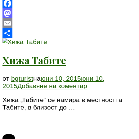
Facebook
Mastodon
Email
Share
Хижа Табите
от
bgturist
на
юни 10, 2015
юни 10,
към
2015
Добавяне на коментар
Хижа
Хижа „Табите“ се намира в местността
Табите
Табите, в близост до …