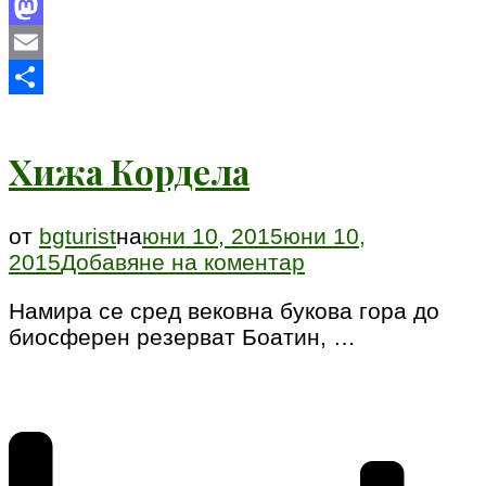
Facebook
Mastodon
Email
Share
Хижа Кордела
от
bgturist
на
юни 10, 2015
юни 10,
към
2015
Добавяне на коментар
Хижа
Намира се сред вековна букова гора до
Кордела
биосферен резерват Боатин, …