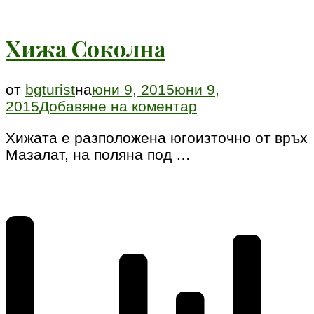
Share
Хижа Соколна
от
bgturist
на
юни 9, 2015
юни 9,
към
2015
Добавяне на коментар
Хижа
Хижата е разположена югоизточно от връх
Соколна
Мазалат, на поляна под …