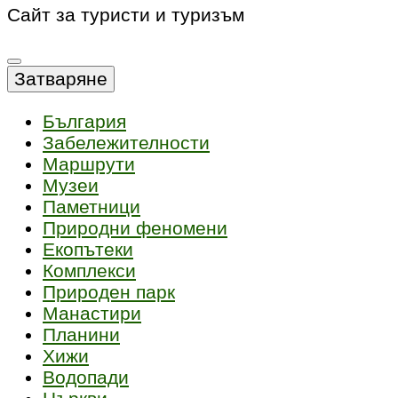
Сайт за туристи и туризъм
Затваряне
България
Забележителности
Маршрути
Музеи
Паметници
Природни феномени
Екопътеки
Комплекси
Природен парк
Манастири
Планини
Хижи
Водопади