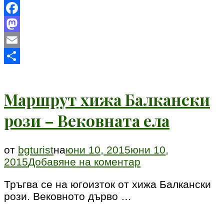
Facebook
Mastodon
Email
Share
Маршрут хижа Балкански
рози – Вековната ела
от
bgturist
на
юни 10, 2015
юни 10,
към
2015
Добавяне на коментар
Маршрут
Тръгва се на югоизток от хижа Балкански
хижа
рози. Вековното дърво …
Балкански
рози
–