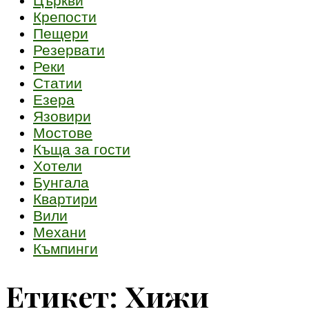
Църкви
Крепости
Пещери
Резервати
Реки
Статии
Езера
Язовири
Мостове
Къща за гости
Хотели
Бунгала
Квартири
Вили
Механи
Къмпинги
Етикет:
Хижи