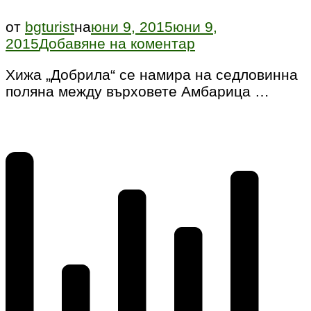
от
bgturist
на
юни 9, 2015
юни 9,
към
2015
Добавяне на коментар
Хижа
Хижа „Добрила“ се намира на седловинна
Добрила
поляна между върховете Амбарица …