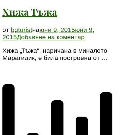
Хижа Тъжа
от
bgturist
на
юни 9, 2015
юни 9,
към
2015
Добавяне на коментар
Хижа
Хижа „Тъжа“, наричана в миналото
Тъжа
Марагидик, е била построена от …