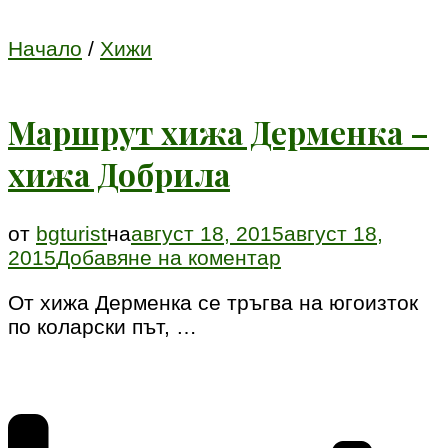
Начало
/
Хижи
Маршрут хижа Дерменка –
хижа Добрила
от
bgturist
на
август 18, 2015
август 18,
към
2015
Добавяне на коментар
Маршрут
От хижа Дерменка се тръгва на югоизток
хижа
по коларски път, …
Дерменка
–
хижа
Добрила