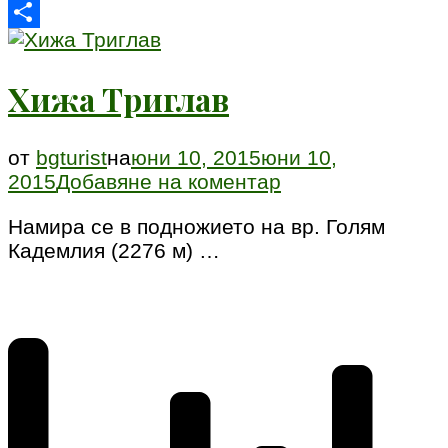
Email
Share
Хижа Триглав
от
bgturist
на
юни 10, 2015
юни 10,
към
2015
Добавяне на коментар
Хижа
Намира се в подножието на вр. Голям
Триглав
Кадемлия (2276 м) …