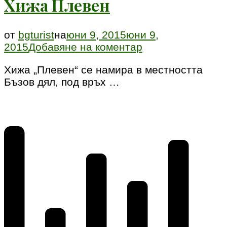
Хижа Плевен
от
bgturist
на
юни 9, 2015
юни 9,
към
2015
Добавяне на коментар
Хижа
Хижа „Плевен“ се намира в местността
Плевен
Бъзов дял, под връх …