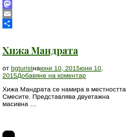
Facebook
Mastodon
Email
Share
Хижа Мандрата
от
bgturist
на
юни 10, 2015
юни 10,
към
2015
Добавяне на коментар
Хижа
Хижа Мандрата се намира в местността
Мандрата
Смесите. Представлява двуетажна
масивна …